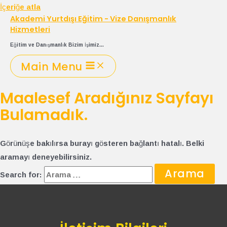
İçeriğe atla
Akademi Yurtdışı Eğitim - Vize Danışmanlık
Hizmetleri
Eğitim ve Danışmanlık Bizim İşimiz...
Main Menu
Maalesef Aradığınız Sayfayı
Bulamadık.
Görünüşe bakılırsa burayı gösteren bağlantı hatalı. Belki
aramayı deneyebilirsiniz.
Search for: