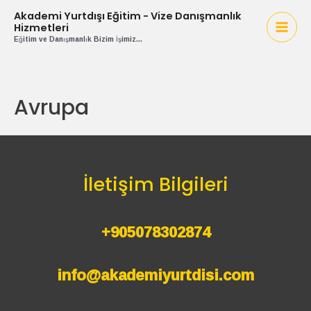
İçeriğe
Akademi Yurtdışı Eğitim - Vize Danışmanlık
atla
Hizmetleri
Mai
Eğitim ve Danışmanlık Bizim İşimiz...
Men
Avrupa
İletişim Bilgileri
+905078302874
info@akademiyurtdisi.com